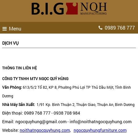
0989 768 777
Menu
DỊCH VỤ
THÔNG TIN LIÊN HỆ
CÔNG TY TNHH MTV NGỌC QUÝ HÙNG
Văn Phòng:
613/5/2 Tổ 82, KP 8, Phường Phú Lợi TP Thủ Dầu Một, Tỉnh Bình
Dương
Nhà Máy Sản Xuất:
1/91 Kp. Bình Thuận 2, Thuận Giao, Thuận An, Bình Dương
Điện thoại: 0989 768 777 - 0938 708 984
Email: ngocquyhung@gmail.com - info@noithatngocquyhung.com
Website:
noithatngocquyhung.com
,
ngocquyhungfurniture.com