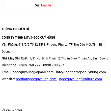
Giá:
Liên hệ
THÔNG TIN LIÊN HỆ
CÔNG TY TNHH MTV NGỌC QUÝ HÙNG
Văn Phòng:
613/5/2 Tổ 82, KP 8, Phường Phú Lợi TP Thủ Dầu Một, Tỉnh Bình
Dương
Nhà Máy Sản Xuất:
1/91 Kp. Bình Thuận 2, Thuận Giao, Thuận An, Bình Dương
Điện thoại: 0989 768 777 - 0938 708 984
Email: ngocquyhung@gmail.com - info@noithatngocquyhung.com
Website:
noithatngocquyhung.com
,
ngocquyhungfurniture.com
VỀ CHÚNG TÔI