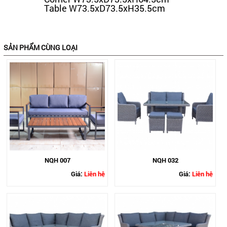
Table W73.5xD73.5xH35.5cm
SẢN PHẨM CÙNG LOẠI
NQH 007
NQH 032
Giá:
Liên hệ
Giá:
Liên hệ