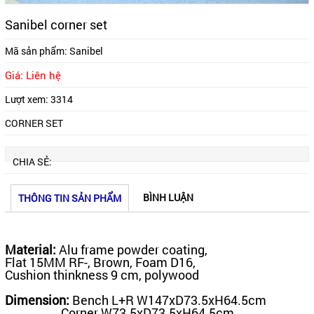
Sanibel corner set
Mã sản phẩm:
Sanibel
Giá: Liên hệ
Lượt xem:
3314
CORNER SET
CHIA SẺ:
BÌNH LUẬN
THÔNG TIN SẢN PHẨM
Material:
Alu frame powder coating,
Flat 15MM RF-, Brown, Foam D16,
Cushion thinkness 9 cm, polywood
Dimension:
Bench L+R W147xD73.5xH64.5cm
Corner W73.5xD73.5xH64.5cm