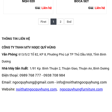
NQH 020
BOCA SET
Giá:
Liên hệ
Giá:
Liên hệ
First
1
2
End
THÔNG TIN LIÊN HỆ
CÔNG TY TNHH MTV NGỌC QUÝ HÙNG
Văn Phòng:
613/5/2 Tổ 82, KP 8, Phường Phú Lợi TP Thủ Dầu Một, Tỉnh Bình
Dương
Nhà Máy Sản Xuất:
1/91 Kp. Bình Thuận 2, Thuận Giao, Thuận An, Bình Dương
Điện thoại: 0989 768 777 - 0938 708 984
Email: ngocquyhung@gmail.com - info@noithatngocquyhung.com
Website:
noithatngocquyhung.com
,
ngocquyhungfurniture.com