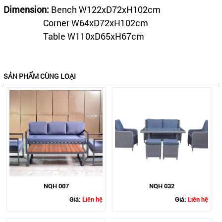
Dimension:
Bench W122xD72xH102cm
Corner W64xD72xH102cm
Table W110xD65xH67cm
SẢN PHẨM CÙNG LOẠI
NQH 007
NQH 032
Giá:
Liên hệ
Giá:
Liên hệ