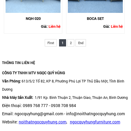
NQH 020
BOCA SET
Giá:
Liên hệ
Giá:
Liên hệ
First
1
2
End
THÔNG TIN LIÊN HỆ
CÔNG TY TNHH MTV NGỌC QUÝ HÙNG
Văn Phòng:
613/5/2 Tổ 82, KP 8, Phường Phú Lợi TP Thủ Dầu Một, Tỉnh Bình
Dương
Nhà Máy Sản Xuất:
1/91 Kp. Bình Thuận 2, Thuận Giao, Thuận An, Bình Dương
Điện thoại: 0989 768 777 - 0938 708 984
Email: ngocquyhung@gmail.com - info@noithatngocquyhung.com
Website:
noithatngocquyhung.com
,
ngocquyhungfurniture.com